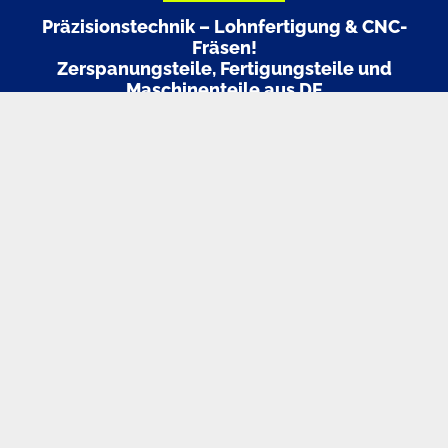
Präzisionstechnik – Lohnfertigung & CNC-
Fräsen!
Zerspanungsteile, Fertigungsteile und
Maschinenteile aus DE
Stellen Sie uns Ihre Anfrage zu Ihren Fertigungsteilen, wir
erstellen Ihnen gerne ein für Sie kostenfreies Angebot!
📞 Interesse an einer Zusammenarbeit?
Lassen Sie uns über Ihr Projekt sprechen.
Wir beraten Sie
persönlich und lösungsorientiert! Schreiben Sie uns
einfach eine E-Mail oder kontaktieren uns telefonisch zu
unseren Geschäftszeiten.