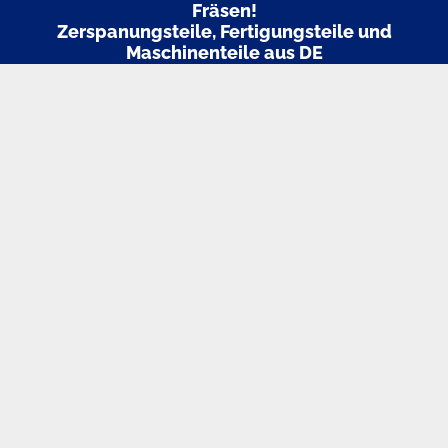
Fräsen!
Zerspanungsteile, Fertigungsteile und
Maschinenteile aus DE
Stellen Sie uns Ihre Anfrage zu Ihren Fertigungsteilen, wir
erstellen Ihnen gerne ein für Sie kostenfreies Angebot!
📞 Interesse an einer Zusammenarbeit?
Lassen Sie uns über Ihr Projekt sprechen.
Wir beraten Sie
persönlich und lösungsorientiert! Schreiben Sie uns
einfach eine E-Mail oder kontaktieren uns telefonisch zu
unseren Geschäftszeiten.
Kontakt.