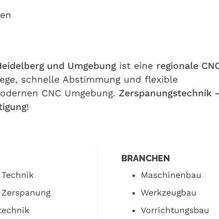
ien
Heidelberg
und Umgebung
ist eine
regionale CN
Wege, schnelle Abstimmung und flexible
 modernen CNC Umgebung.
Zerspanungstechnik 
tigung
!
BRANCHEN
Technik
Maschinenbau
 Zerspanung
Werkzeugbau
technik
Vorrichtungsbau