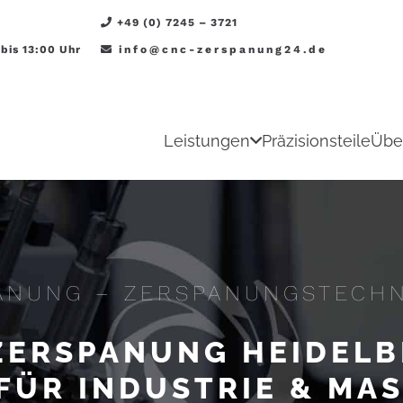
+49 (0) 7245 – 3721
 bis 13:00 Uhr
info@cnc-zerspanung24.de
Leistungen
Präzisionsteile
Übe
ANUNG – ZERSPANUNGSTECHN
ZERSPANUNG HEIDELB
 FÜR INDUSTRIE & MA