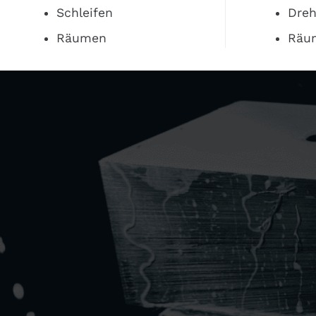
Schleifen
Dreh
Räumen
Räu