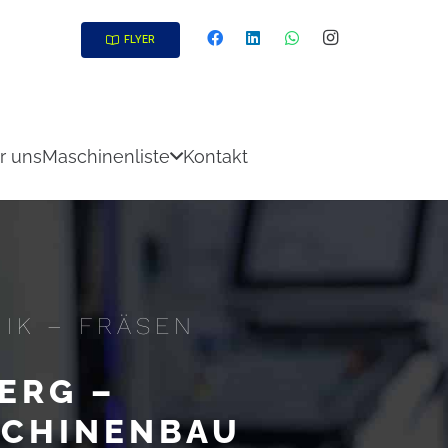
FLYER
r uns
Maschinenliste
Kontakt
IK – FRÄSEN
ERG –
SCHINENBAU