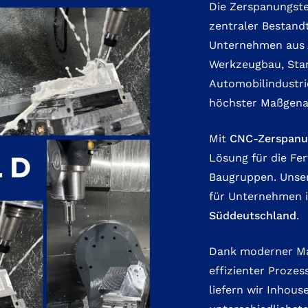
Die Zerspanungste
zentraler Bestand
Unternehmen aus 
Werkzeugbau, Sta
Automobilindustrie
höchster Maßgenaui
Mit
CNC-Zerspanu
Lösung für die Fe
Baugruppen. Unser
für Unternehmen 
Süddeutschland
.
Dank moderner Mas
effizienter Prozes
liefern wir Inhou