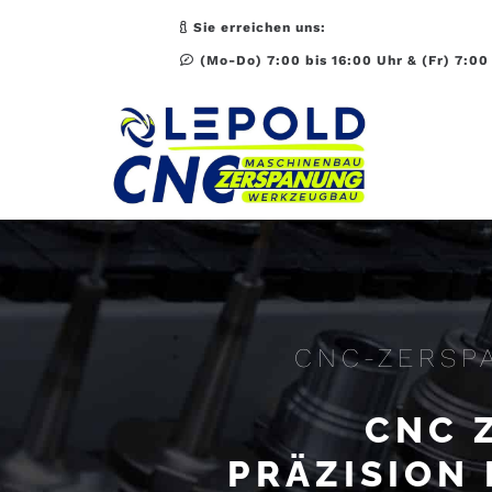
Sie erreichen uns:
(Mo-Do) 7:00 bis 16:00 Uhr & (Fr) 7:00
CNC-ZERSP
CNC 
PRÄZISION