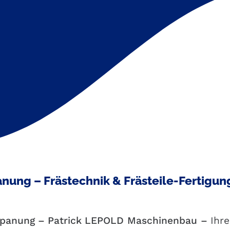
anung – Frästechnik & Frästeile-Fertigun
panung – Patrick
LEPOLD
Maschinenbau
–
Ihr