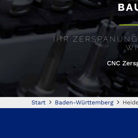
BA
IHR ZERSPANUNG
WI
CNC Zersp
Start
Baden-Württemberg
Heid