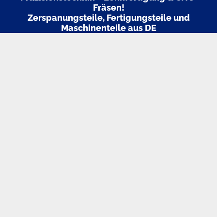
Fräsen!
Zerspanungsteile, Fertigungsteile und
Maschinenteile aus DE
Stellen Sie uns Ihre Anfrage zu Ihren Fertigungsteilen, wir
erstellen Ihnen gerne ein für Sie kostenfreies Angebot!
📞 Interesse an einer Zusammenarbeit?
Lassen Sie uns über Ihr Projekt sprechen.
Wir beraten Sie
persönlich und lösungsorientiert! Schreiben Sie uns
einfach eine E-Mail oder kontaktieren uns telefonisch zu
unseren Geschäftszeiten.
Kontakt.