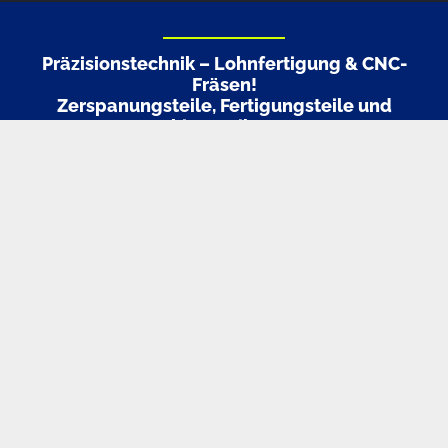
Präzisionstechnik – Lohnfertigung & CNC-
Fräsen!
Zerspanungsteile, Fertigungsteile und
Maschinenteile aus DE
Stellen Sie uns Ihre Anfrage zu Ihren Fertigungsteilen, wir
erstellen Ihnen gerne ein für Sie kostenfreies Angebot!
📞 Interesse an einer Zusammenarbeit?
Lassen Sie uns über Ihr Projekt sprechen.
Wir beraten Sie
persönlich und lösungsorientiert! Schreiben Sie uns
einfach eine E-Mail oder kontaktieren uns telefonisch zu
unseren Geschäftszeiten.