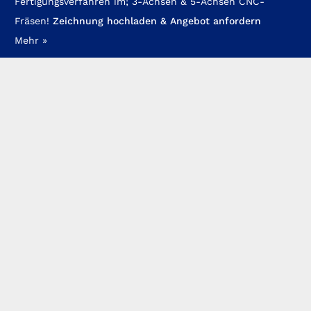
Fertigungsverfahren im;
3-Achsen & 5-Achsen CNC-
Fräsen
!
Zeichnung hochladen & Angebot anfordern
Mehr »
LEPOLD CNC-Zerspanung 📍
Zeppelinstraße 1
D- 76474 Au am Rhein (LK: Rastatt)
E-Mail: info@cnc-zerspanung24.de
Telefon: +49 (0) 7245-3721
© LEPOLD P. Maschinenbau 2026
CNC Zerspanung & Werkzeugbau
Feinmechanik Handwerk