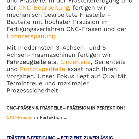
und Frästeile. In der Frästeilefertigung und
der
CNC-Bearbeitung
, fertigen wir
mechanisch bearbeitete Frästeile –
Bauteile mit höchster Präzision im
Fertigungsverfahren CNC-Fräsen und der
Lohnzerspanung.
Mit modernsten 3-Achsen- und 5-
Achsen-Fräsmaschinen fertigen wir
Fahrzeugteile
als;
Einzelteile
, Serienteile
und
Prototypenteile
exakt nach Ihren
Vorgaben. Unser Fokus liegt auf Qualität,
Termintreue und maximaler
Prozesssicherheit.
CNC-FRÄSEN & FRÄSTEILE – PRÄZISION IN PERFEKTION!
CNC-Fräsen
in Perfektion …
FRÄSTEILE-FERTIGUNG – EFFIZIENT, ZUVERLÄSSIG