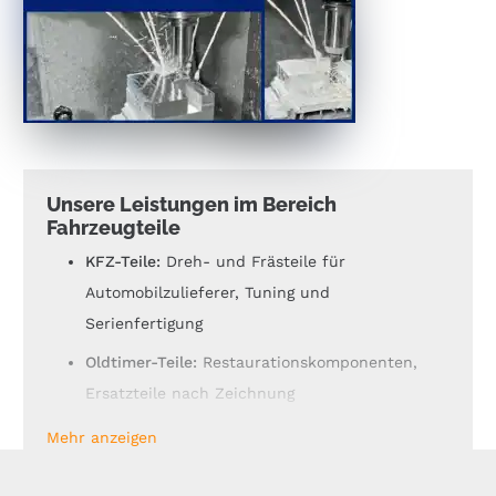
Unsere Leistungen im Bereich
Fahrzeugteile
KFZ-Teile:
Dreh- und Frästeile für
Automobilzulieferer, Tuning und
Serienfertigung
Oldtimer-Teile:
Restaurationskomponenten,
Ersatzteile nach Zeichnung
Motorsportteile:
Aluminium- und Stahlteile für
Mehr anzeigen
Rennsport und Prototypen