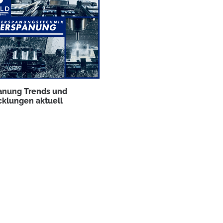
Ergebnis.
CNC Frästechnik
Wir bieten als Dienstleister verschiedene CNC
anung Trends und
Fertigungsverfahren im;
3-Achsen & 5-Achsen
cklungen aktuell
CNC-
Fräsen
!
Zeichnung hochladen & Angebot
anfordern
Mehr »
Feinmechanik Handwerk