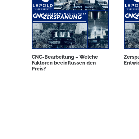
Freie Kapazität
Freie Kapazitäten
CNC-Fräsen
– Drehen;
CNC-Bearbeitung – Welche
Zersp
Profitieren Sie von unserer Expertise in der
CNC-
Faktoren beeinflussen den
Entwi
Preis?
Zerspanung und Lohnfertigung
. Wir fertigen Ihre
Bauteile als
Einzelstücke, Prototypen oder in
Serie
. Kontaktieren Sie uns und lassen Sie Ihre
Bauteile hochpräzise fertigen
–
wir prüfen sofort
unsere freien Kapazitäten.
Mehr »
© LEPOLD P. Maschinenbau 2026
CNC Zerspanung & Werkzeugbau