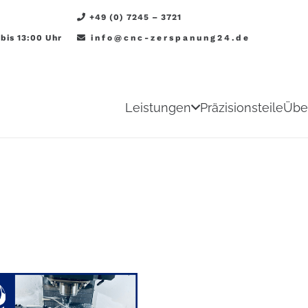
+49 (0) 7245 – 3721
 bis 13:00 Uhr
info@cnc-zerspanung24.de
Leistungen
Präzisionsteile
Übe
hnik – Stark in Präz